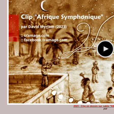
2023 : Clip en dessin sur sable "
par