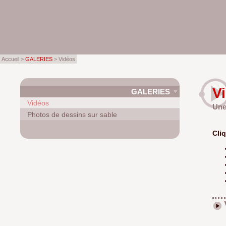
Accueil >
GALERIES
> Vidéos
V
GALERIES
Vidéos
Une
Photos de dessins sur sable
Cliq