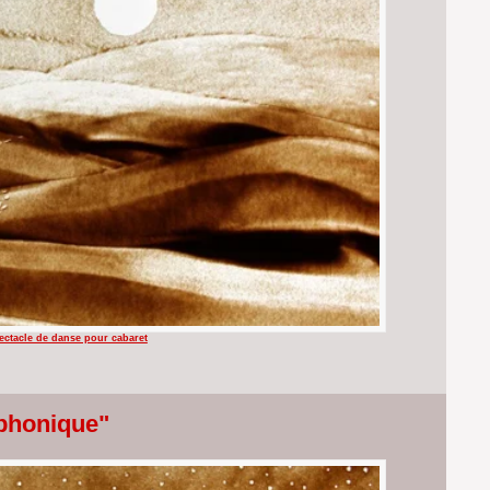
ectacle de danse pour cabaret
mphonique"