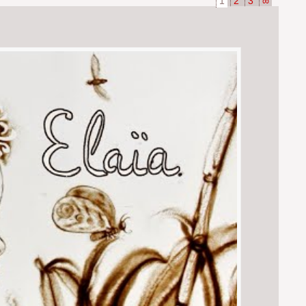
1
2
3
∞