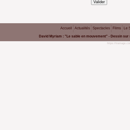
Valider
Accueil
Actualités
Spectacles
Films
Le 
David Myriam : "Le sable en mouvement" - Dessin sur 
https://tramage.c