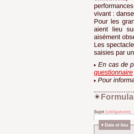
performance
vivant : danse
Pour les gran
aient lieu s
aisément obse
Les spectacle
saisies par u
En cas de p
questionnaire
Pour inform
Formulai
Sujet
(obligatoire)
Date et lieu