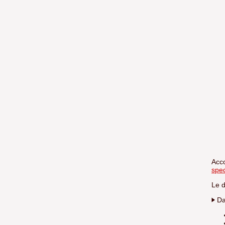
Acc
spec
Le d
Da