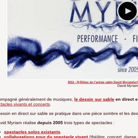
2014 - [fr]Démo de l’artiste sable David Myriam[e
David Myriam
ompagné généralement de musiques,
le dessin sur sable
en direct e
tacles vivants et concerts
.
essin en direct sur sable se pratique dans une pièce sombre et les des
vid Myriam réalise
depuis 2005
trois types de spectacles :
spectacles solos existants
collaborations pour du spectacle vivant
(théâtre, concert, danse,