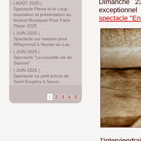
Dimanche 23
|
AOÛT 2025
|
exceptionne
Spectacle Pierre et le Loup,
exposition et présentation au
spectacle "En 
festival Musiques Pour Faire
Plaisir 2025
|
JUIN 2025
|
Spectacle sur mesure pour
ARaymond à Veyrier-du-Lac
|
JUIN 2025
|
Spectacle "La nouvelle vie de
Salomé"
|
JUIN 2025
|
Spectacle Le petit prince de
Saint-Exupéry à Saxon
1
2
3
4
5
J’interviendr