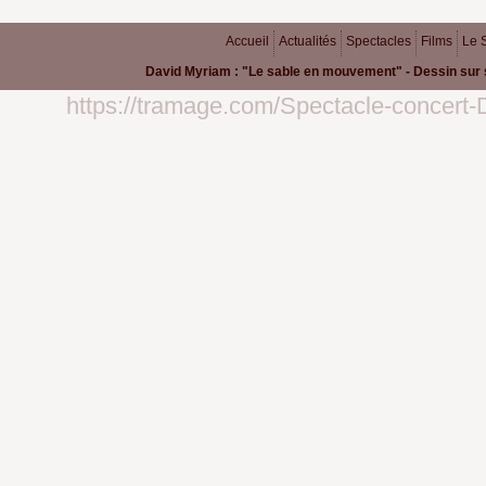
Accueil
Actualités
Spectacles
Films
Le 
David Myriam : "Le sable en mouvement" - Dessin sur 
https://tramage.com/Spectacle-concert