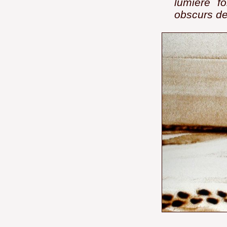
lumière f
obscurs d