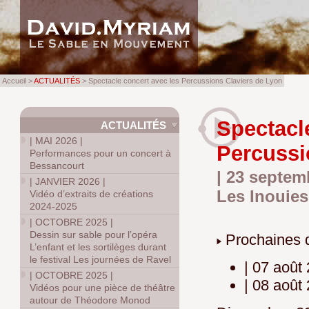
Accueil >
ACTUALITÉS
> Spectacle concert avec les Percussions Claviers de Lyon
Spectacl
ACTUALITÉS
|
MAI 2026
|
Percussi
Performances pour un concert à
Bessancourt
| 23 septem
|
JANVIER 2026
|
Les Inouies
Vidéo d’extraits de créations
2024-2025
|
OCTOBRE 2025
|
Dessin sur sable pour l’opéra
Prochaines d
L’enfant et les sortilèges durant
le festival Les journées de Ravel
| 07 août
|
OCTOBRE 2025
|
| 08 août
Vidéos pour une pièce de théâtre
autour de Théodore Monod