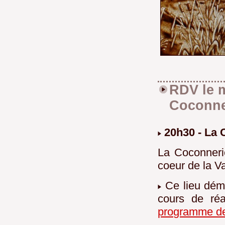
RDV le m
Coconne
20h30 - La 
La Coconnerie
coeur de la V
Ce lieu déma
cours de réa
programme de