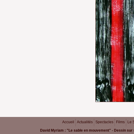
Accueil
Actualités
Spectacles
Films
Le 
David Myriam : "Le sable en mouvement" - Dessin sur 