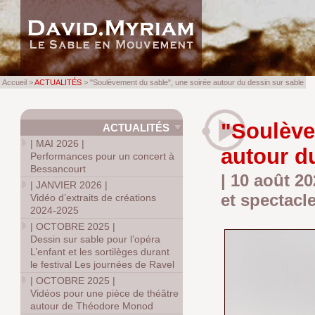
Accueil >
ACTUALITÉS
> "Soulèvement du sable", une soirée autour du dessin sur sable
"Soulève
ACTUALITÉS
|
MAI 2026
|
autour d
Performances pour un concert à
Bessancourt
| 10 août 2
|
JANVIER 2026
|
et spectacl
Vidéo d’extraits de créations
2024-2025
|
OCTOBRE 2025
|
Dessin sur sable pour l’opéra
L’enfant et les sortilèges durant
le festival Les journées de Ravel
|
OCTOBRE 2025
|
Vidéos pour une pièce de théâtre
autour de Théodore Monod