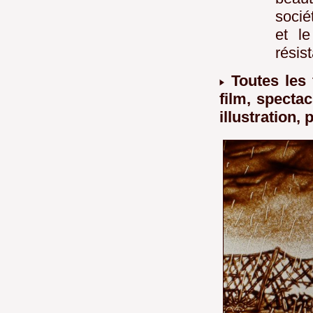
socié
et le
résis
Toutes les
film, specta
illustration,