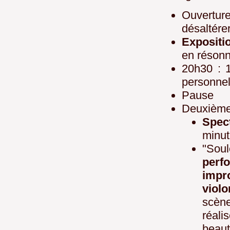
Ouverture
désaltére
Expositi
en résonn
20h30 : 1
personne
Pause
Deuxième 
Spec
minut
"So
perf
impr
viol
scène
réali
beaut