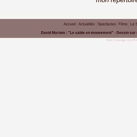
Accueil
Actualités
Spectacles
Films
Le 
David Myriam : "Le sable en mouvement" - Dessin sur 
https://tramage.com/Pe