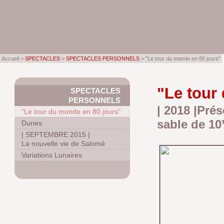
Accueil >
SPECTACLES
>
SPECTACLES PERSONNELS
> "Le tour du monde en 80 jours"
"Le tour
SPECTACLES
PERSONNELS
| 2018 |Pré
"Le tour du monde en 80 jours"
sable de 10
Dunes
|
SEPTEMBRE 2015
|
La nouvelle vie de Salomé
Variations Lunaires