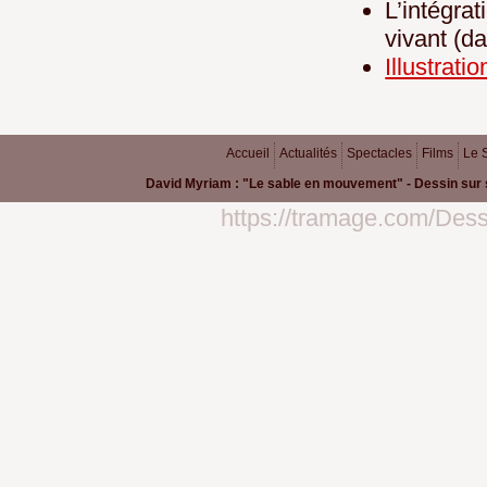
L’intégr
vivant (d
Illustratio
Accueil
Actualités
Spectacles
Films
Le 
David Myriam : "Le sable en mouvement" - Dessin sur 
https://tramage.com/Dess