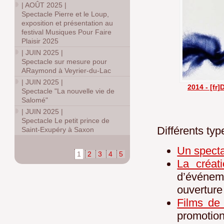
|
AOÛT 2025
|
Spectacle Pierre et le Loup,
exposition et présentation au
festival Musiques Pour Faire
Plaisir 2025
|
JUIN 2025
|
Spectacle sur mesure pour
ARaymond à Veyrier-du-Lac
|
JUIN 2025
|
2014 - [fr
Spectacle "La nouvelle vie de
Salomé"
|
JUIN 2025
|
Spectacle Le petit prince de
Différents typ
Saint-Exupéry à Saxon
Un specta
1
2
3
4
5
La créat
d’événem
ouverture
Films d
promotion