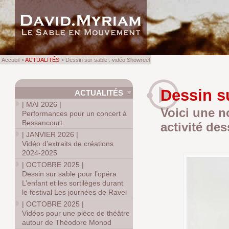
Accueil >
ACTUALITÉS
> Dessin sur sable : vidéo Showreel
Dessin s
ACTUALITÉS
|
MAI 2026
|
Voici une n
Performances pour un concert à
Bessancourt
activité des
|
JANVIER 2026
|
Vidéo d’extraits de créations
2024-2025
|
OCTOBRE 2025
|
Dessin sur sable pour l’opéra
L’enfant et les sortilèges durant
le festival Les journées de Ravel
|
OCTOBRE 2025
|
Vidéos pour une pièce de théâtre
autour de Théodore Monod