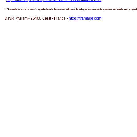
> "Le sable en mouvement" : spectacles de dessin sur sable en direct, performances de peinture sur sable avec project
David Myriam - 26400 Crest - France -
https://tramage.com