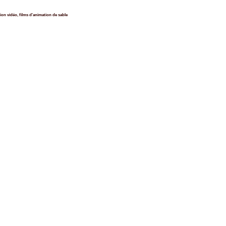
ion vidéo, films d'animation de sable