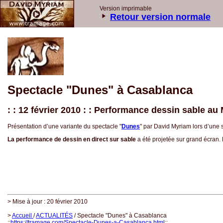
Version imprimable
Retour version normale
Spectacle "Dunes" à Casablanca
: : 12 février 2010 : : Performance dessin sable au
Présentation d’une variante du spectacle "
Dunes
" par David Myriam lors d’une
La performance de dessin en direct sur sable
a été projetée sur grand écran.
> Mise à jour : 20 février 2010
>
Accueil
/
ACTUALITÉS
/ Spectacle "Dunes" à Casablanca
::
https://tramage.com/Spectacle-Dunes-a-Casablanca.html
::